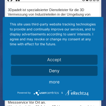
1
2
3
4
5
3Dpadelt ist spezialisierter Dienstleister für die 3D
Vermessung von Industrieteilen in der Umgebung von
Berlin.
This site uses third-party website tracking technologies
Hierfür bieten wir in Strausberg bei Berlin die komplette
to provide and continually improve our services, and to
Bandbreite an Dienstleistungen an:
display advertisements according to users' interests. I
agree and may revoke or change my consent at any
optische 3D Vermessung
time with effect for the future.
taktile 3D Vermessung
3D Vermessung mittels Computertomografie
Erstellung von Prüfberichten für Erstmuster und
Serien
Accept
Zu unseren Dienstleistungen zählen neben der 3D
Deny
Vermessung, die Erstellung von Erstmusterprüfberichten,
die Wareneingangskontrolle, serienbegleitende
Qualitätsüberwachung, sowie die Erstellung von
more
Messprogrammen und Messroutinen für optische und
taktile Messsysteme unserer Kunden.
Powered by
&
3Dpadelt bei Berlin verfügt über moderne klimatisierte
Messlabors und bietet darüber hinaus einen mobilen
Messservice Vor Ort an.